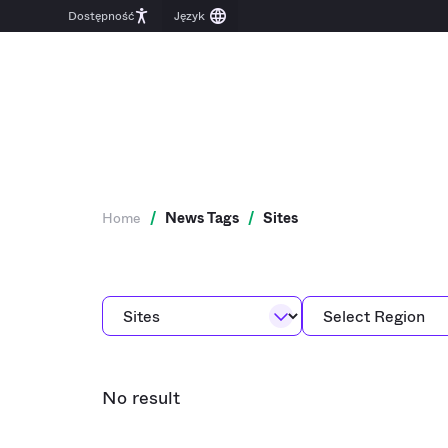
Dostępność
Home
/
News Tags
/
Sites
No result