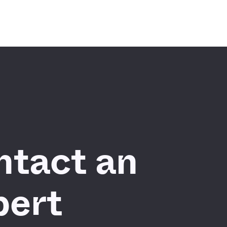
ntact an
pert