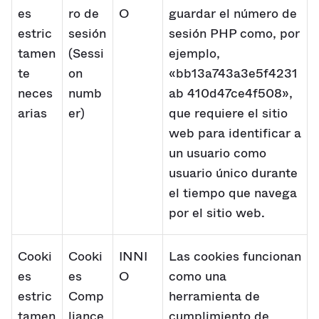
es
ro de
O
guardar el número de
estric
sesión
sesión PHP como, por
tamen
(Sessi
ejemplo,
te
on
«bb13a743a3e5f4231
neces
numb
ab 410d47ce4f508»,
arias
er)
que requiere el sitio
web para identificar a
un usuario como
usuario único durante
el tiempo que navega
por el sitio web.
Cooki
Cooki
INNI
Las cookies funcionan
es
es
O
como una
estric
Comp
herramienta de
tamen
liance
cumplimiento de