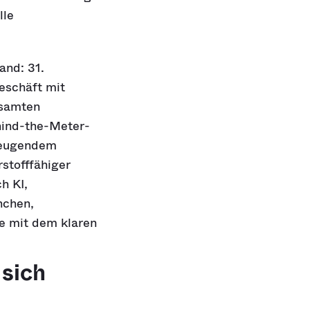
lle
and: 31.
eschäft mit
esamten
hind-the-Meter-
zeugendem
rstofffähiger
h KI,
nchen,
e mit dem klaren
sich