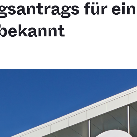
gsantrags für ei
bekannt