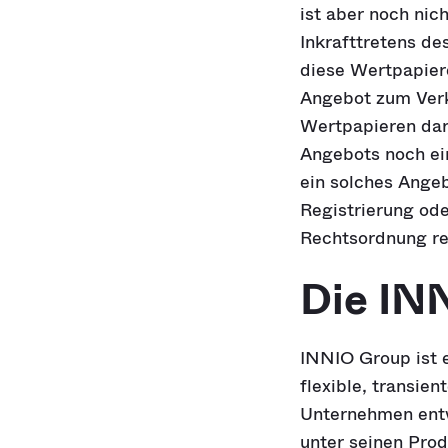
ist aber noch nic
Inkrafttretens d
diese Wertpapier
Angebot zum Verk
Wertpapieren dar
Angebots noch ei
ein solches Angeb
Registrierung od
Rechtsordnung re
Die IN
INNIO Group ist e
flexible, transien
Unternehmen entw
unter seinen Pro