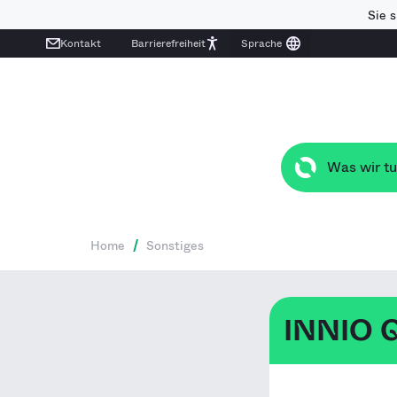
Sie 
Kontakt
Barrierefreiheit
Was wir t
Home
/
Sonstiges
INNIO Q