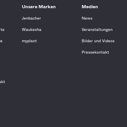
Unsere Marken
Medien
Jenbacher
News
rte
Waukesha
Veranstaltungen
ce
myplant
Bilder und Videos
Pressekontakt
d
akt