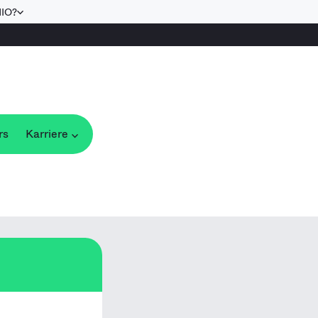
NIO?
rs
Karriere