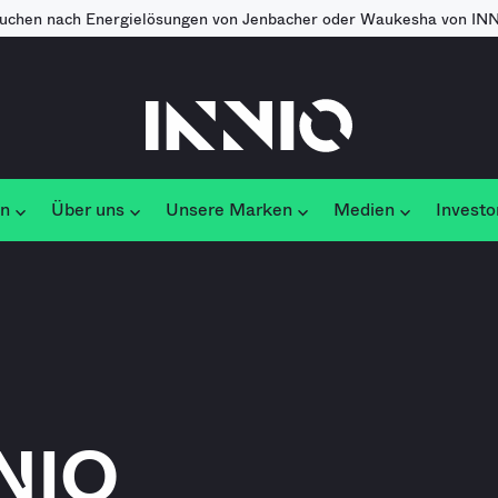
suchen nach Energielösungen von Jenbacher oder Waukesha von IN
un
Über uns
Unsere Marken
Medien
Investo
NNIO