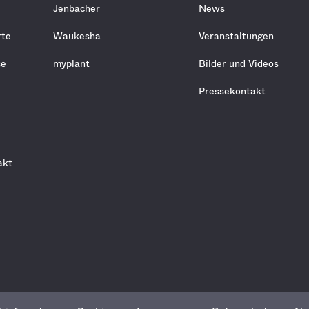
Jenbacher
News
rte
Waukesha
Veranstaltungen
ce
myplant
Bilder und Videos
Pressekontakt
d
akt